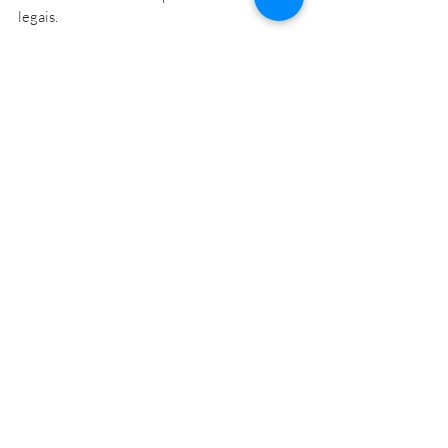
legais.
Atenciosamente,
Equipe Tributária MBC Advogados
.
Posts recentes
Ver tudo