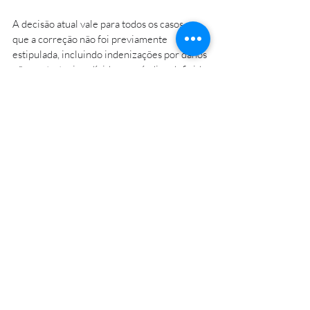
A decisão atual vale para todos os casos em 
que a correção não foi previamente 
estipulada, incluindo indenizações por danos 
não contratuais e dívidas sem índice definido.
Atenciosamente,
Equipe Tributária MBC Advogados
.
Posts recentes
Ver tudo