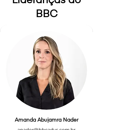
Lideranças do
BBC
Amanda Abujamra Nader
anader@bbcadvs.com.br