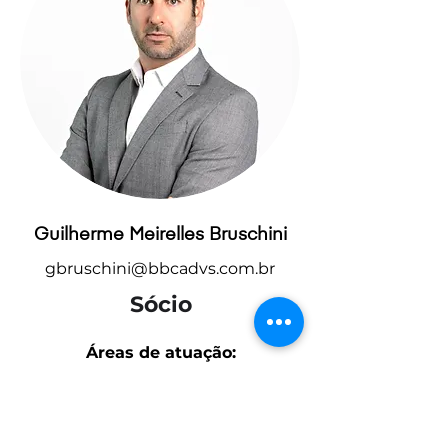
Guilherme Meirelles Bruschini
gbruschini@bbcadvs.com.br
Sócio
Áreas de atuação:
Direito Digital e Proteção de Dados;
Direito Societário, M&A e Private
Equity;