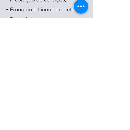
• Prestação de Serviços;
• Franquia e Licenciamento;
• Parcerias;
• Locações de quaisquer
naturezas;
• Empréstimos;
• Instituições de garantias;
• Empreitada e turn-key;
• Distribuição e agência;
• Contratos financeiros;
• Depósito;
• Energia; e
• Logística e Transporte.