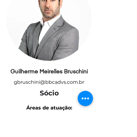
Guilherme Meirelles Bruschini
gbruschini@bbcadvs.com.br
Sócio
Áreas de atuação:
Direito Digital e Proteção de Dados;
Direito Societário, M&A e Private
Equity;