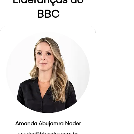
Lideranças do
BBC
Amanda Abujamra Nader
anader@bbcadvs.com.br