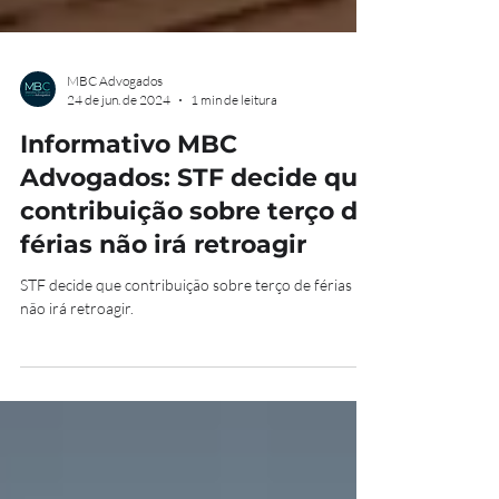
MBC Advogados
24 de jun. de 2024
1 min de leitura
Informativo MBC
Advogados: STF decide que
contribuição sobre terço de
férias não irá retroagir
STF decide que contribuição sobre terço de férias
não irá retroagir.