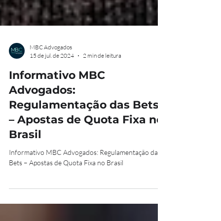
MBC Advogados
15 de jul. de 2024
2 min de leitura
Informativo MBC
Advogados:
Regulamentação das Bets
– Apostas de Quota Fixa no
Brasil
Informativo MBC Advogados: Regulamentação das
Bets – Apostas de Quota Fixa no Brasil