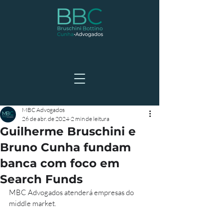
MBC Advogados
26 de abr. de 2024
2 min de leitura
Guilherme Bruschini e
Bruno Cunha fundam
banca com foco em
Search Funds
MBC Advogados atenderá empresas do 
middle market.