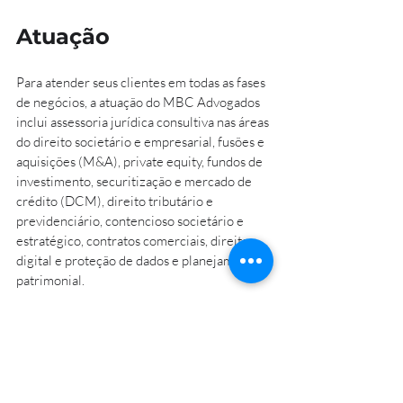
Atuação
Para atender seus clientes em todas as fases 
de negócios, a atuação do MBC Advogados 
inclui assessoria jurídica consultiva nas áreas 
do direito societário e empresarial, fusões e 
aquisições (M&A), private equity, fundos de 
investimento, securitização e mercado de 
crédito (DCM), direito tributário e 
previdenciário, contencioso societário e 
estratégico, contratos comerciais, direito 
digital e proteção de dados e planejamento 
patrimonial. 
Também chegam ao MBC Francisco Timoni, 
head de fundos de investimentos e DCM, 
Angelo Lim, head de Contencioso Societário 
e Estratégico, Luciano de Almeida Prado, 
consultor em direito tributário e 