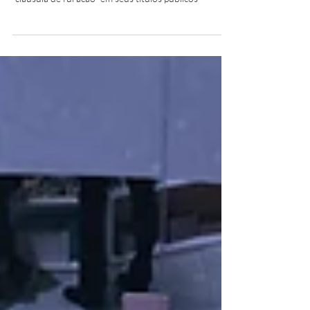
Informativo MBC Advogados: Granada aciona
“cláusula de furacão” em seus títulos públicos