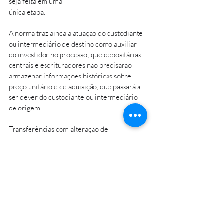
seja feita em uma 
única etapa.
A norma traz ainda a atuação do custodiante 
ou intermediário de destino como auxiliar 
do investidor no processo; que depositárias 
centrais e escrituradores não precisarão 
armazenar informações históricas sobre 
preço unitário e de aquisição, que passará a 
ser dever do custodiante ou intermediário 
de origem.
Transferências com alteração de 
titularidade e transferências entre 
depositários centrais ou entre entidades 
registradoras não integram a 
nova regulamentação.
Atenciosamente,
Equipe Tributária MBC Advogados
.