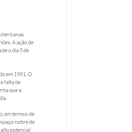
Americanas 
hões. A ação de 
de o dia 5 de 
ado em 1981. O 
 falta de 
irma que a 
ia.
, em termos de 
 espaço nobre de 
lto potencial 