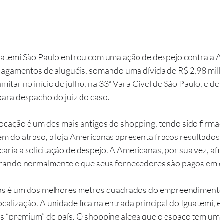
uatemi São Paulo entrou com uma ação de despejo contra a 
pagamentos de aluguéis, somando uma dívida de R$ 2,98 mil
itar no início de julho, na 33ª Vara Cível de São Paulo, e des
para despacho do juiz do caso.
locação é um dos mais antigos do shopping, tendo sido firm
ém do atraso, a loja Americanas apresenta fracos resultados e
icaria a solicitação de despejo. A Americanas, por sua vez, af
rando normalmente e que seus fornecedores são pagos em d
s é um dos melhores metros quadrados do empreendimento
ocalização. A unidade fica na entrada principal do Iguatemi,
 “premium” do país. O shopping alega que o espaço tem um a