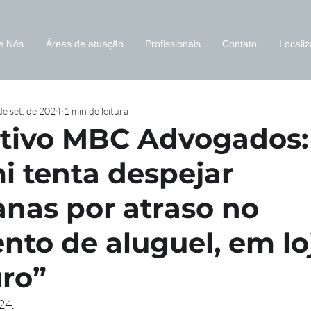
e Nós
Áreas de atuação
Profissionais
Contato
Locali
de set. de 2024
1 min de leitura
tivo MBC Advogados:
i tenta despejar
nas por atraso no
to de aluguel, em lo
uro”
24.