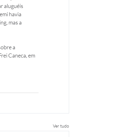
r aluguéis 
emi havia 
ng, mas a 
obre a 
Frei Caneca, em 
Ver tudo