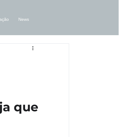
zação
News
ja que