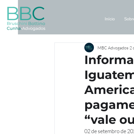
Início
Sobr
MBC Advogados
2 
Informa
Iguatem
America
pagamen
“vale o
02 de setembro de 20